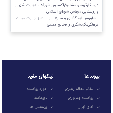
دبیر کارگروه و مشاورفراکسیون شوراها،مدیریت شهری
و روستایی مجلس شورای اسلامی
مشاورسرمایه گذاری و منابع اموراستانها،وزارت میراث
فرهنگی،گردشگری و صنایع دستی
پیوندها
لینکهای مفید
مقام معظم رهبری
حوزه ریاست
ریاست جمهوری
رویدادها
اتاق ایران
پژوهش ها