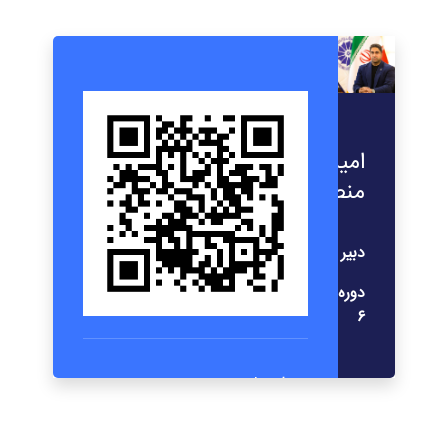
امیر
منصف
دبیر
دوره
۶
ایمیل:
a.monsef@qccima.com