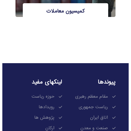
کمیسیون معاملات
پیوندها
لینکهای مفید
مقام معظم رهبری
حوزه ریاست
ریاست جمهوری
رویدادها
اتاق ایران
پژوهش ها
صنعت و معدن
ارکان