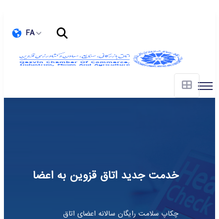
FA
اتاق بازرگانی قزوین
 و شرق-غرب میهن
نماینده فعالان واقعی اقتصادی و بخش خصوصی پ