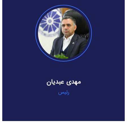
نیما بصیری طهرانی
نایب رئیس