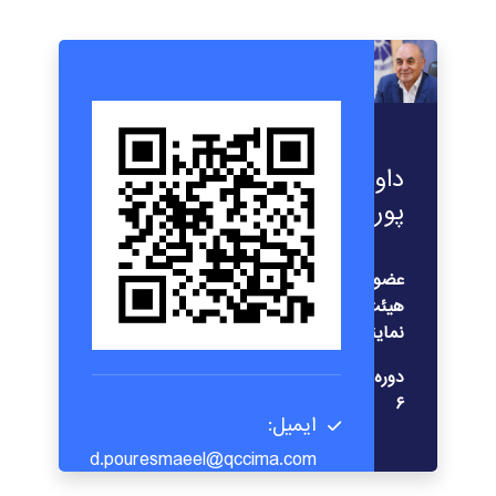
داود
پوراسمعیل
عضو
هیئت
نمایندگان
دوره
۶
ایمیل:
d.pouresmaeel@qccima.com