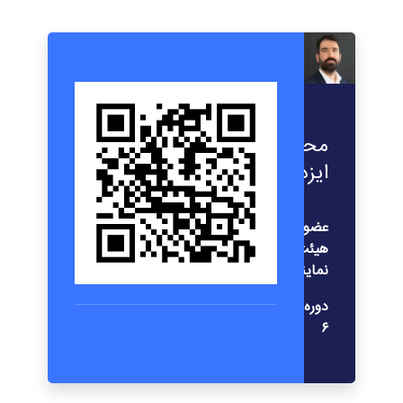
محمدرضا
ایزدپناه
عضو
هیئت
نمایندگان
دوره
۶