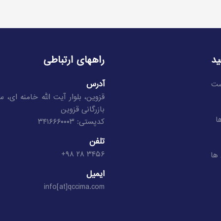
ید
راههای ارتباطی
آدرس
ست
قزوین، بلوار آیت الله خامنه ای، 
بازرگانی قزوین
ا
کدپستی: ۳۴۱۶۶۶۰۰۰۳
تلفن
۳۴۵۶ ۲۸ ۹۸+
ها
ایمیل
info[at]qccima.com